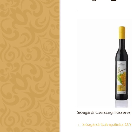
Sióagárdi Cserszegi Fűszeres 
←
Sióagárdi Szilvapálinka 0,5 