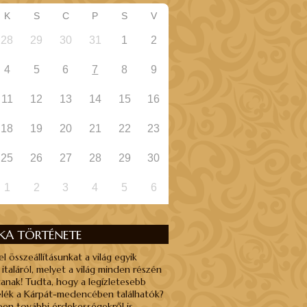
K
S
C
P
S
V
28
29
30
31
1
2
4
5
6
7
8
9
11
12
13
14
15
16
18
19
20
21
22
23
25
26
27
28
29
30
1
2
3
4
5
6
NKA TÖRTÉNETE
el összeállításunkat a világ egyik
 italáról, melyet a világ minden részén
anak! Tudta, hogy a legízletesebb
élék a Kárpát-medencében találhatók?
en további érdekességekről is