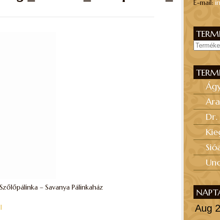
E-mail:
i
TERMÉ
TERM
Ág
Ara
Dr.
Kie
Sió
Unc
Szőlőpálinka – Savanya Pálinkaház
NAPT
l