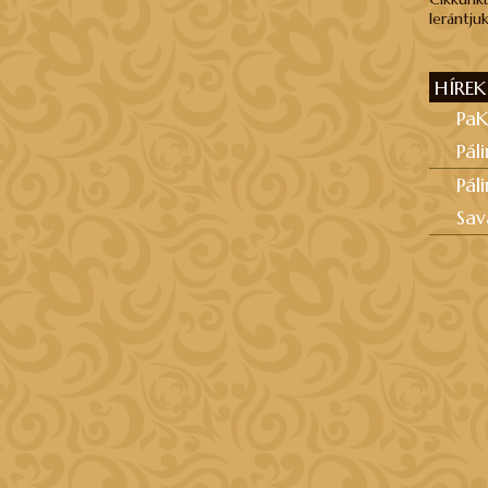
lerántjuk
HÍREK
PaK
Pál
Pál
Sav