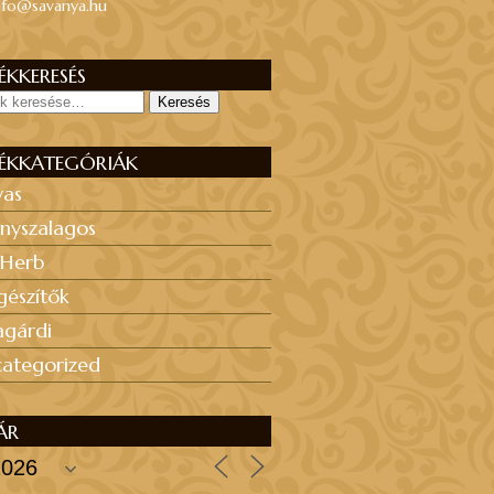
nfo@savanya.hu
KKERESÉS
Keresés
ÉKKATEGÓRIÁK
yas
nyszalagos
 Herb
gészítők
agárdi
ategorized
ÁR