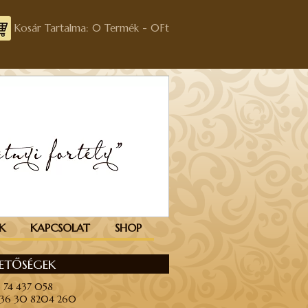
Kosár Tartalma: 0 Termék -
0
Ft
K
KAPCSOLAT
SHOP
HETŐSÉGEK
6 74 437 058
+36 30 8204 260