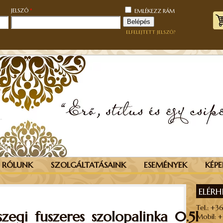
KÖTELEZŐ
KÖTELEZŐ
JELSZÓ
*
EMLÉKEZZ RÁM
Belépés
ELFELEJTETT JELSZÓ?
RÓLUNK
SZOLGÁLTATÁSAINK
ESEMÉNYEK
KÉPE
ELÉR
Tel.: +3
szegi_fuszeres_szolopalinka_0.5l
Mobil: 