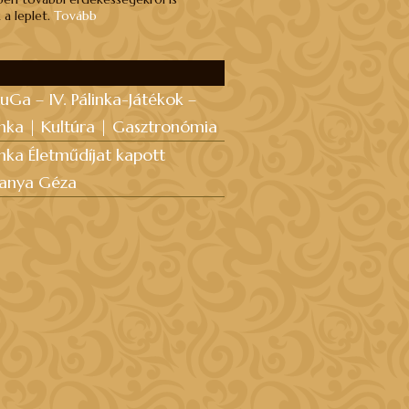
 a leplet.
Tovább
uGa – IV. Pálinka-Játékok –
inka | Kultúra | Gasztronómia
inka Életműdíjat kapott
anya Géza