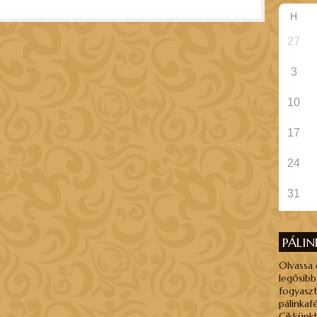
H
27
3
10
17
24
31
PÁLI
Olvassa 
legősibb
fogyaszt
pálinkaf
Cikkünkb