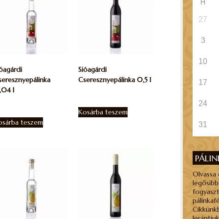
H
27
3
10
óagárdi
Sióagárdi
seresznyepálinka
Cseresznyepálinka 0,5 l
17
,04 l
10.185
Ft
24
950
Ft
Kosárba teszem
osárba teszem
31
PÁLI
Olvassa 
legősibb
fogyaszt
pálinkaf
Cikkünkb
lerántjuk