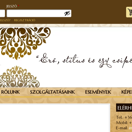
KÖTELEZŐ
KÖTELEZŐ
JELSZÓ
*
JELSZÓ?
REGISZTRÁCIÓ
RÓLUNK
SZOLGÁLTATÁSAINK
ESEMÉNYEK
KÉPE
ELÉR
Tel.: +3
Mobil: 
E-mail:
i