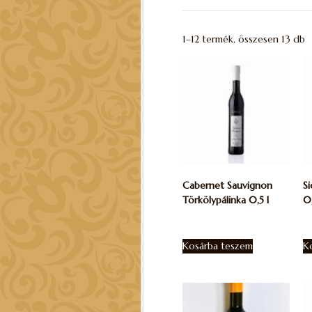
1–12 termék, összesen 13 db
Cabernet Sauvignon
Si
Törkölypálinka 0,5 l
0,
9.230
Ft
8
Kosárba teszem
K