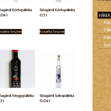
óagárdi Körtepálinka
Sióagárdi Körtepálinka
HÍREK
,04 l
0,5 l
PaK
950
Ft
10.185
Ft
Pál
osárba teszem
Kosárba teszem
Pál
Sav
ióagárdi Meggypálinka
Sióagárdi Szilvapálinka
5 l
0,04 l
.285
Ft
1.950
Ft