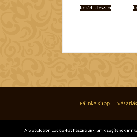
Kosárba teszem
K
Pálinka shop
Vásárlás
© 2026 SAVANYA. ALL RIGHTS RESERVED.
A weboldalon cookie-kat használunk, amik segítenek minket