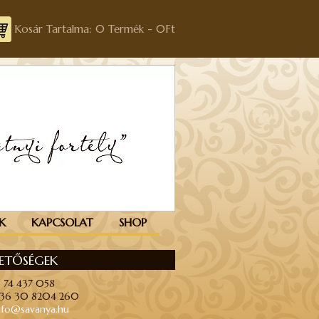
Kosár Tartalma: 0 Termék -
0
Ft
K
KAPCSOLAT
SHOP
HETŐSÉGEK
6 74 437 058
+36 30 8204 260
nfo@savanya.hu