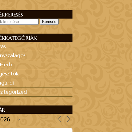
KKERESÉS
Keresés
ÉKKATEGÓRIÁK
yas
nyszalagos
 Herb
gészítők
agárdi
ategorized
ÁR