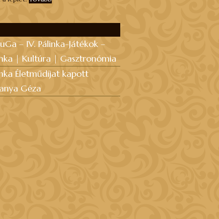
uGa – IV. Pálinka-Játékok –
inka | Kultúra | Gasztronómia
inka Életműdíjat kapott
anya Géza