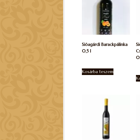
Sióagárdi Barackpálinka
Si
0,5 l
C
0
13.795
Ft
1.
Kosárba teszem
K