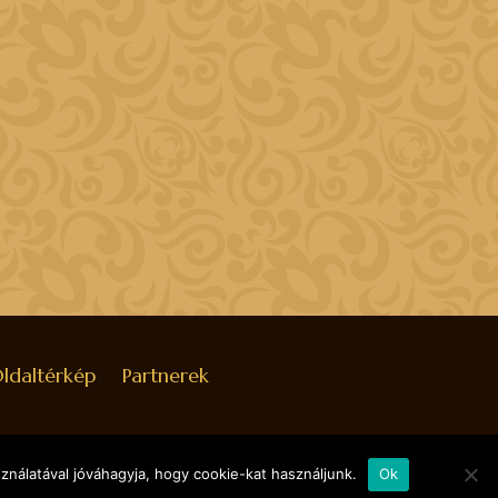
ldaltérkép
Partnerek
nálatával jóváhagyja, hogy cookie-kat használjunk.
Ok
D BY
WORDPRESS
. DESIGNED BY