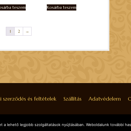
osárba teszem
Kosárba teszem
1
2
→
i szerződés és feltételek
Szállítás
Adatvédelem
O
 a lehető legjobb szolgáltatások nyújtásában. Weboldalunk további hasz
POWERE