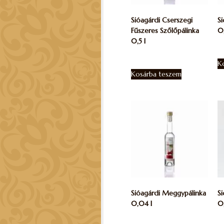
Sióagárdi Cserszegi
Si
Fűszeres Szőlőpálinka
0
0,5 l
1.
9.060
Ft
K
Kosárba teszem
Sióagárdi Meggypálinka
S
0,04 l
0,
1.950
Ft
10