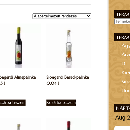
TERMÉ
TERM
Ág
Ara
Dr.
Kie
óagárdi Almapálinka
Sióagárdi Barackpálinka
Sió
5 l
0,04 l
Unc
.600
Ft
1.950
Ft
osárba teszem
Kosárba teszem
NAPT