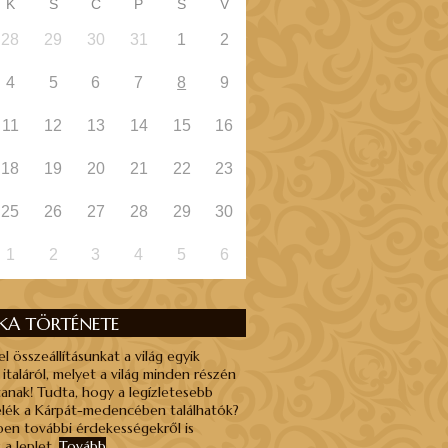
K
S
C
P
S
V
28
29
30
31
1
2
4
5
6
7
8
9
11
12
13
14
15
16
18
19
20
21
22
23
25
26
27
28
29
30
1
2
3
4
5
6
NKA TÖRTÉNETE
el összeállításunkat a világ egyik
 italáról, melyet a világ minden részén
anak! Tudta, hogy a legízletesebb
élék a Kárpát-medencében találhatók?
en további érdekességekről is
 a leplet.
Tovább