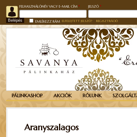
KÖTELEZŐ
KÖTELEZŐ
FELHASZNÁLÓNÉV VAGY E-MAIL CÍM
*
JELSZÓ
*
Belépés
ELFELEJTETT JELSZÓ?
REGISZTRÁCIÓ
EMLÉKEZZ RÁM
PÁLINKASHOP
AKCIÓK
RÓLUNK
SZOLGÁLT
Aranyszalagos