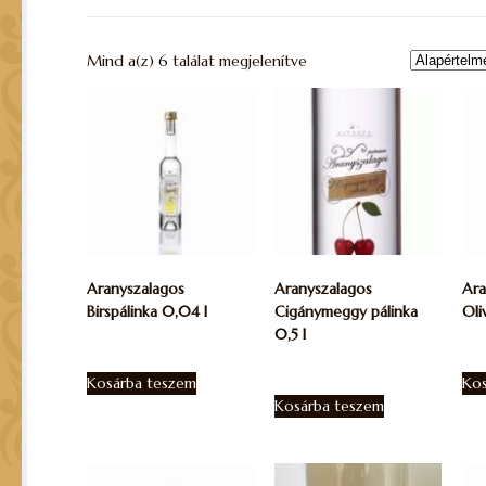
Mind a(z) 6 találat megjelenítve
Aranyszalagos
Aranyszalagos
Ara
Birspálinka 0,04 l
Cigánymeggy pálinka
Oli
0,5 l
2.060
Ft
10.
10.870
Ft
Kosárba teszem
Kos
Kosárba teszem