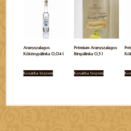
Aranyszalagos
Prémium Aranyszalagos
Pré
Kökénypálinka 0,04 l
Birspálinka 0,5 l
Kök
2.060
Ft
12.220
Ft
12.2
Kosárba teszem
Kosárba teszem
Kos