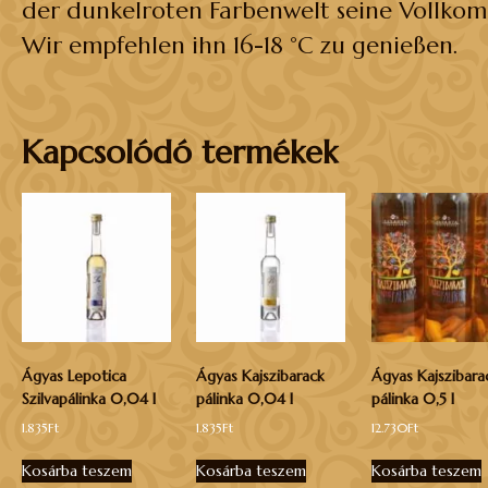
der dunkelroten Farbenwelt seine Vollkom
Wir empfehlen ihn 16-18 °C zu genießen.
Kapcsolódó termékek
Ágyas Lepotica
Ágyas Kajszibarack
Ágyas Kajszibara
Szilvapálinka 0,04 l
pálinka 0,04 l
pálinka 0,5 l
1.835
Ft
1.835
Ft
12.730
Ft
Kosárba teszem
Kosárba teszem
Kosárba teszem