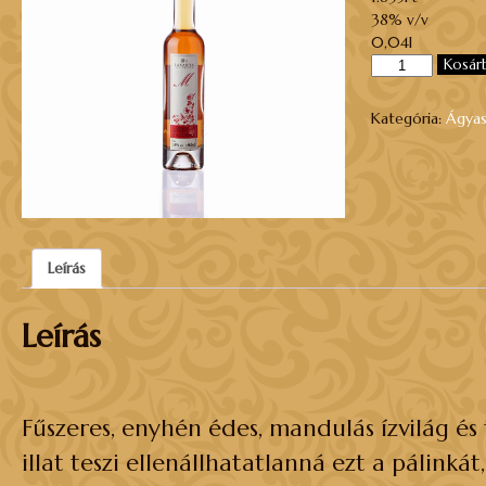
38% v/v
0,04l
Ágyas
Kosár
Cigánymeggy
pálinka
Kategória:
Ágya
0,04
l
mennyiség
Leírás
Leírás
Fűszeres, enyhén édes, mandulás ízvilág és 
illat teszi ellenállhatatlanná ezt a pálinká