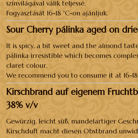
színvilágával válik teljessé.
Fogyasztását 16-18 °C-on ajánljuk.
Sour Cherry pálinka aged on drie
It is spicy, a bit sweet and the almond tast
pálinka irresistible which becomes complex
claret colour.
We recommend you to consume it at 16-18 
Kirschbrand auf eigenem Fruchtb
38% v/v
Gewürzig, leicht süß, mandelartiger Gesc
Kirschduft macht diesen Obstbrand unwide