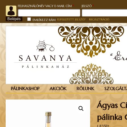
KÖTELEZŐ
KÖTELEZŐ
FELHASZNÁLÓNÉV VAGY E-MAIL CÍM
*
JELSZÓ
*
Belépés
ELFELEJTETT JELSZÓ?
REGISZTRÁCIÓ
EMLÉKEZZ RÁM
PÁLINKASHOP
AKCIÓK
RÓLUNK
SZOLGÁLT
Ágyas 
pálinka 
1.835
Ft