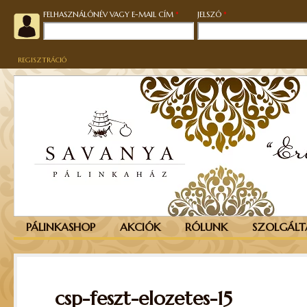
KÖTELEZŐ
KÖTELEZŐ
FELHASZNÁLÓNÉV VAGY E-MAIL CÍM
*
JELSZÓ
*
REGISZTRÁCIÓ
PÁLINKASHOP
AKCIÓK
RÓLUNK
SZOLGÁLT
csp-feszt-elozetes-15