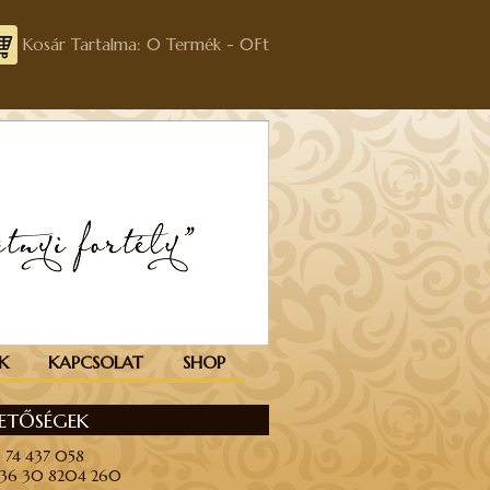
Kosár Tartalma: 0 Termék -
0
Ft
K
KAPCSOLAT
SHOP
HETŐSÉGEK
6 74 437 058
+36 30 8204 260