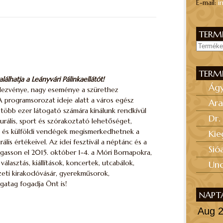
E-mail:
i
TERMÉ
TERM
lhatja a Leányvári Pálinkaellátót!
Ág
dezvénye, nagy eseménye a szürethez
 programsorozat ideje alatt a város egész
Ara
 több ezer látogató számára kínálunk rendkívül
Dr.
rális, sport és szórakoztató lehetőséget,
ai és külföldi vendégek megismerkedhetnek a
Kie
lis értékeivel. Az idei fesztivál a néptánc és a
Sió
ogasson el 2015. október 1-4. a Móri Bornapokra,
választás, kiállítások, koncertek, utcabálok,
Unc
zeti kirakodóvásár, gyerekműsorok,
gatag fogadja Önt is!
NAPT