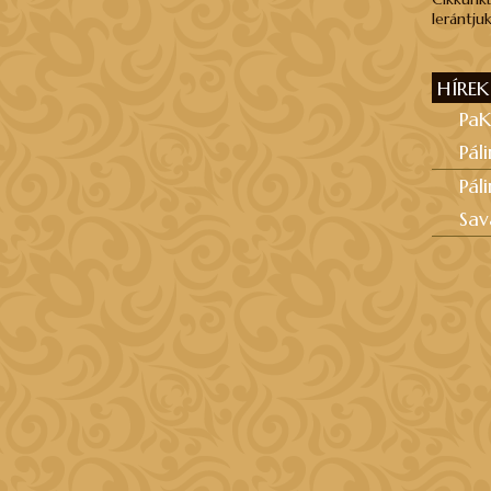
lerántjuk
HÍREK
PaK
Pál
Pál
Sav