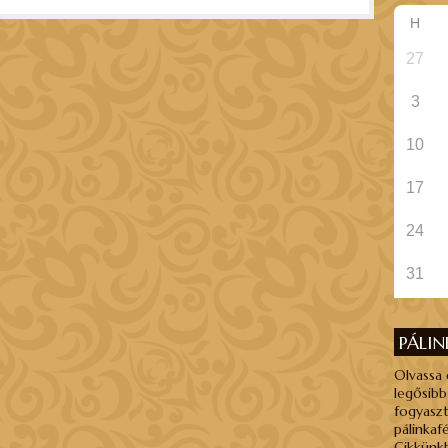
H
27
3
10
17
24
31
PÁLI
Olvassa 
legősibb
fogyaszt
pálinkaf
Cikkünkb