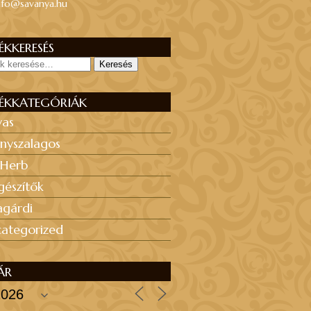
nfo@savanya.hu
KKERESÉS
Keresés
ÉKKATEGÓRIÁK
yas
nyszalagos
 Herb
gészítők
agárdi
ategorized
ÁR