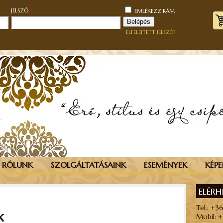
KÖTELEZŐ
KÖTELEZŐ
JELSZÓ
*
EMLÉKEZZ RÁM
Belépés
ELFELEJTETT JELSZÓ?
RÓLUNK
SZOLGÁLTATÁSAINK
ESEMÉNYEK
KÉPE
ELÉR
Tel.: +3
k
Mobil: 