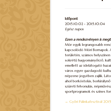
Időpont
2015.10.02 - 2015.10.04
Egész napos
Ezen a rendezvényen is megtalá
Mór egyik legrangosabb ren
kapcsolódó Móri Bornapok. A
területén, számos helyszínen
sokrétű hagyományőrző, kultu
emellett az idelátogató haz
város egyre gazdagodó kulturá
népzene jegyében zajlik. Lát
ahol borkóstolás, borkirálynő 
szüreti felvonulás, népművés
sportprogramok és színes for
←
Győri Pálinkafesztivál 2015