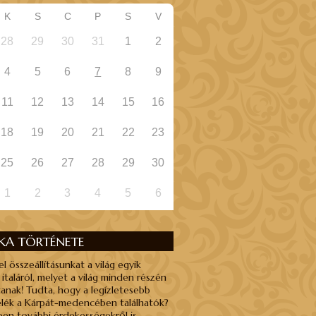
K
S
C
P
S
V
28
29
30
31
1
2
4
5
6
7
8
9
11
12
13
14
15
16
18
19
20
21
22
23
25
26
27
28
29
30
1
2
3
4
5
6
NKA TÖRTÉNETE
el összeállításunkat a világ egyik
 italáról, melyet a világ minden részén
anak! Tudta, hogy a legízletesebb
élék a Kárpát-medencében találhatók?
en további érdekességekről is