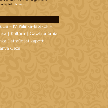
 a leplet.
Tovább
uGa – IV. Pálinka-Játékok –
inka | Kultúra | Gasztronómia
inka Életműdíjat kapott
anya Géza