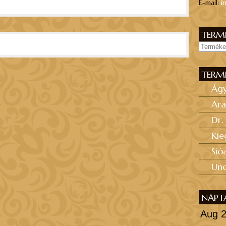
E-mail:
i
TERMÉ
TERM
Ág
Ara
Dr.
Kie
Sió
Unc
NAPT