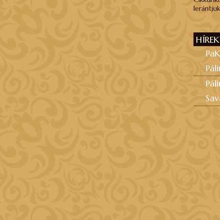
lerántjuk
HÍREK
PaK
Pál
Pál
Sav