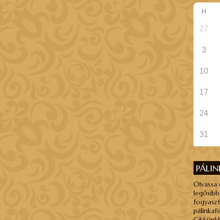
H
27
3
10
17
24
31
PÁLI
Olvassa 
legősibb
fogyaszt
pálinkaf
Cikkünkb