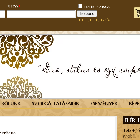
KÖTELEZŐ
KÖTELEZŐ
JELSZÓ
*
EMLÉKEZZ RÁM
Belépés
ELFELEJTETT JELSZÓ?
RÓLUNK
SZOLGÁLTATÁSAINK
ESEMÉNYEK
KÉPE
ELÉR
Tel.: +3
criteria.
Mobil: 