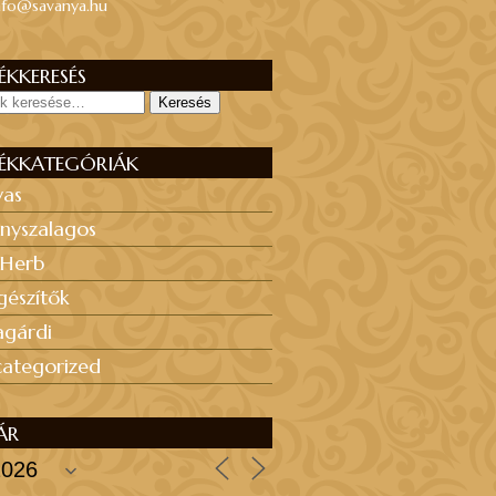
nfo@savanya.hu
KKERESÉS
Keresés
ÉKKATEGÓRIÁK
yas
nyszalagos
 Herb
gészítők
agárdi
ategorized
ÁR