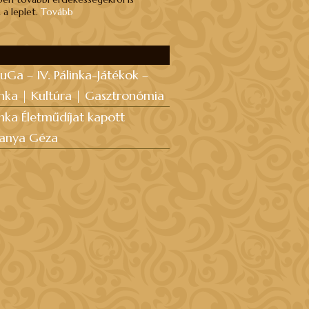
 a leplet.
Tovább
uGa – IV. Pálinka-Játékok –
inka | Kultúra | Gasztronómia
inka Életműdíjat kapott
anya Géza