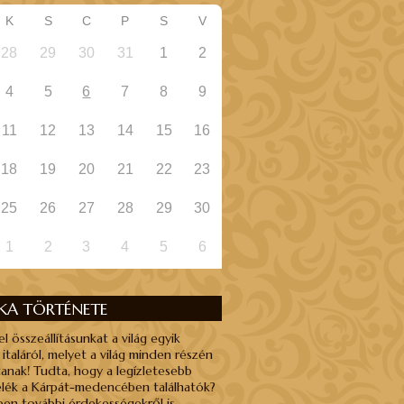
K
S
C
P
S
V
28
29
30
31
1
2
4
5
6
7
8
9
11
12
13
14
15
16
18
19
20
21
22
23
25
26
27
28
29
30
1
2
3
4
5
6
NKA TÖRTÉNETE
el összeállításunkat a világ egyik
 italáról, melyet a világ minden részén
anak! Tudta, hogy a legízletesebb
élék a Kárpát-medencében találhatók?
en további érdekességekről is