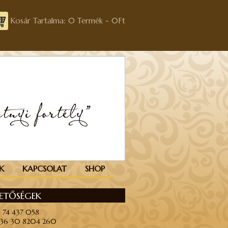
Kosár Tartalma: 0 Termék -
0
Ft
K
KAPCSOLAT
SHOP
HETŐSÉGEK
6 74 437 058
+36 30 8204 260